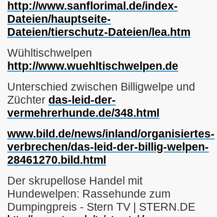
http://www.sanflorimal.de/index-
Dateien/hauptseite-
Dateien/tierschutz-Dateien/lea.htm
Wühltischwelpen
http://www.wuehltischwelpen.de
Unterschied zwischen Billigwelpe und
Züchter
das-leid-der-
vermehrerhunde.de/348.html
www.bild.de/news/inland/organisiertes-
verbrechen/das-leid-der-billig-welpen-
28461270.bild.html
Der skrupellose Handel mit
Hundewelpen: Rassehunde zum
Dumpingpreis - Stern TV | STERN.DE