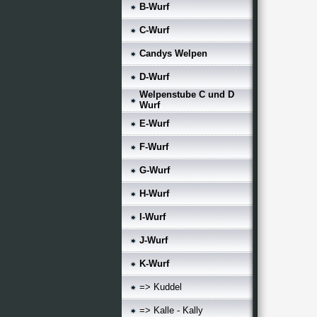
B-Wurf
C-Wurf
Candys Welpen
D-Wurf
Welpenstube C und D
Wurf
E-Wurf
F-Wurf
G-Wurf
H-Wurf
I-Wurf
J-Wurf
K-Wurf
=> Kuddel
=> Kalle - Kally